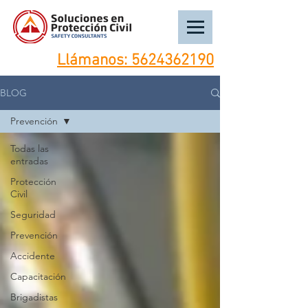
Llámanos:
5624362190
BLOG
Prevención
Todas las
entradas
Protección
Civil
Seguridad
Prevención
Accidente
Capacitación
Brigadistas