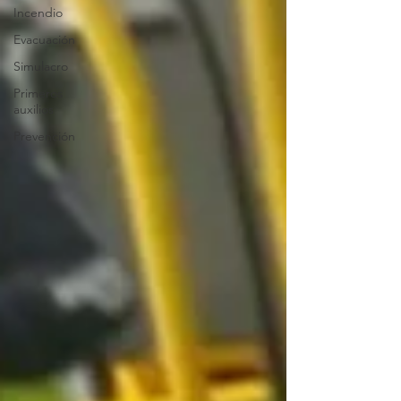
Incendio
Evacuación
Simulacro
Primeros
auxilios
Prevención