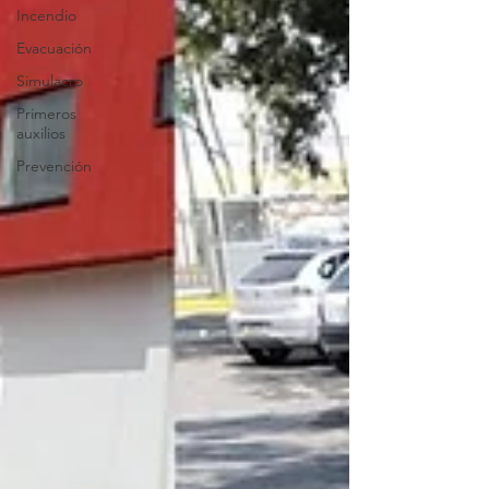
Incendio
Evacuación
Simulacro
Primeros
auxilios
Prevención