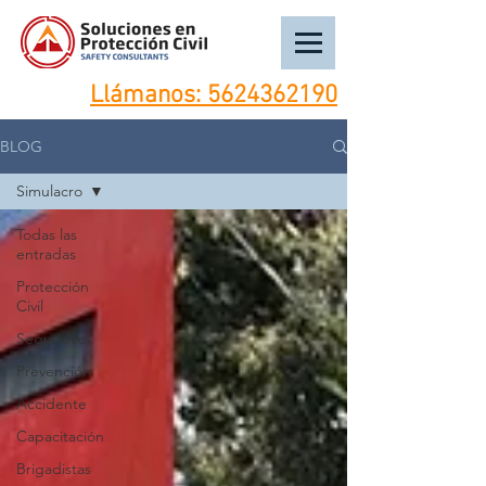
Llámanos:
5624362190
BLOG
Simulacro
Todas las
entradas
Protección
Civil
Seguridad
Prevención
Accidente
Capacitación
Brigadistas