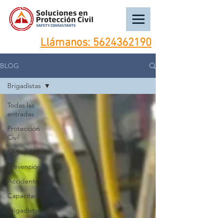
Llámanos:
5624362190
BLOG
Brigadistas
Todas las
entradas
Protección
Civil
Seguridad
Prevención
Accidente
Capacitación
Brigadistas