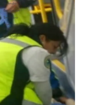
Incendio
Evacuación
Simulacro
Primeros
auxilios
Prevención