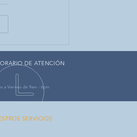
dente aéreo en Texas
ORARIO DE ATENCIÓN
s a Viernes de 9am - 6pm
ESTROS SERVICIOS