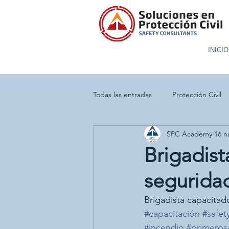
INICIO
Todas las entradas
Protección Civil
SPC Academy
16 n
Incendio
Evacuación
Sim
Brigadist
segurida
Brigadista capacitad
#capacitación
#safet
#incendio
#primerosa