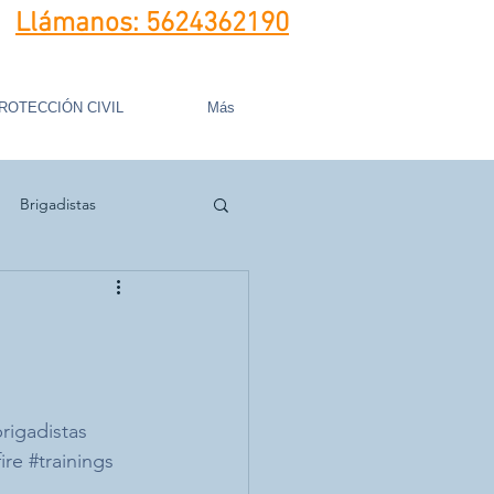
Llámanos:
5624362190
ROTECCIÓN CIVIL
Más
Brigadistas
rigadistas
fire
#trainings