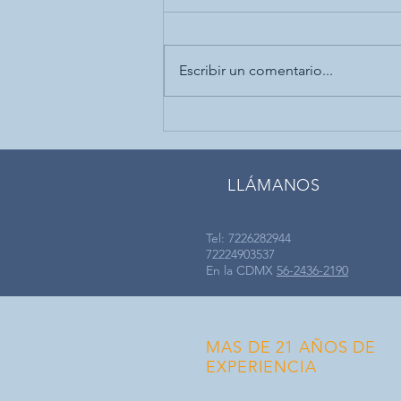
Escribir un comentario...
Si tan solo capacitaran a los
choferes, cuántas vidas se
podrían salvar?
LLÁMANOS
Tel: 7226282944
72224903537
En la CDMX
56-2436-2190
MAS DE 21 AÑOS DE
EXPERIENCIA