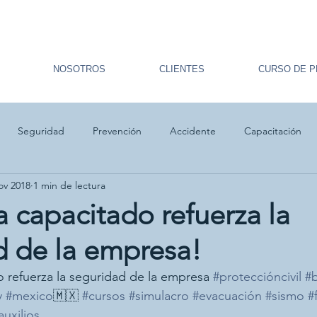
NOSOTROS
CLIENTES
CURSO DE P
Seguridad
Prevención
Accidente
Capacitación
ov 2018
1 min de lectura
ulacro
Primeros auxilios
Prevención
a capacitado refuerza la
d de la empresa!
o refuerza la seguridad de la empresa 
#proteccióncivil
#b
y
#mexico
🇲🇽 
#cursos
#simulacro
#evacuación
#sismo
#
uxilios