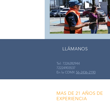
LLÁMANOS
Tel: 7226282944
72224903537
En la CDMX
56-2436-2190
MAS DE 21 AÑOS DE
EXPERIENCIA