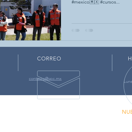
#mexico🇲🇽 #cursos...
CORREO
H
contacto@spc.mx
Lune
NU