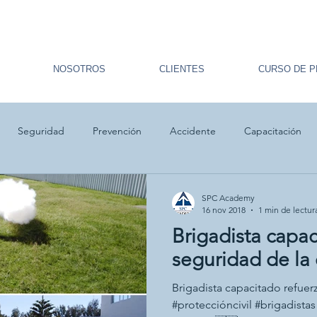
NOSOTROS
CLIENTES
CURSO DE P
Seguridad
Prevención
Accidente
Capacitación
ulacro
Primeros auxilios
Prevención
SPC Academy
16 nov 2018
1 min de lectur
Brigadista capac
seguridad de la
Brigadista capacitado refuer
#proteccióncivil #brigadistas