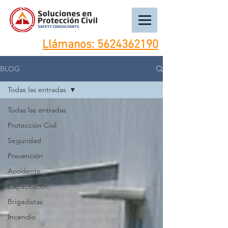
Llámanos:
5624362190
BLOG
Todas las entradas
Todas las entradas
Protección Civil
Seguridad
Prevención
Accidente
Capacitación
Brigadistas
Incendio