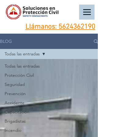
Llámanos:
5624362190
BLOG
Todas las entradas
Todas las entradas
Protección Civil
Seguridad
Prevención
Accidente
Capacitación
Brigadistas
Incendio