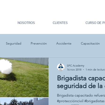
NOSOTROS
CLIENTES
CURSO DE P
Seguridad
Prevención
Accidente
Capacitación
ulacro
Primeros auxilios
Prevención
SPC Academy
16 nov 2018
1 min de lectur
Brigadista capac
seguridad de la
Brigadista capacitado refuer
#proteccióncivil #brigadistas