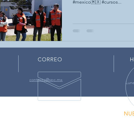
#mexico🇲🇽 #cursos...
CORREO
H
contacto@spc.mx
Lune
NU