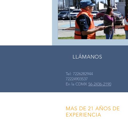
LLÁMANOS
Tel: 7226282944
72224903537
En la CDMX
56-2436-2190
MAS DE 21 AÑOS DE
EXPERIENCIA