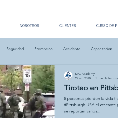
NOSOTROS
CLIENTES
CURSO DE P
Seguridad
Prevención
Accidente
Capacitación
ulacro
Primeros auxilios
Prevención
SPC Academy
27 oct 2018
1 min de lectura
Tiroteo en Pitt
8 personas pierden la vida t
#Pittsburgh USA el atacante 
se reportan varios...