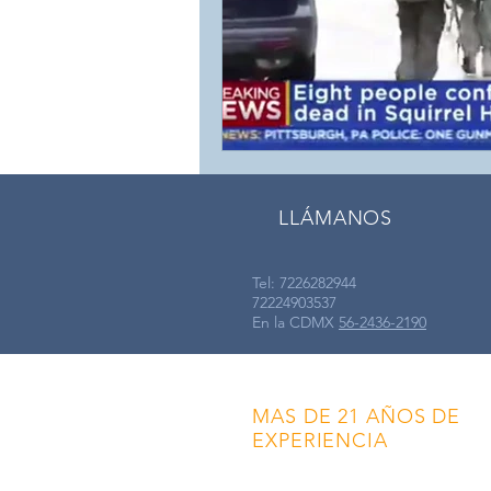
LLÁMANOS
Tel: 7226282944
72224903537
En la CDMX
56-2436-2190
MAS DE 21 AÑOS DE
EXPERIENCIA