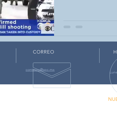
CORREO
H
contacto@spc.mx
Lune
NU