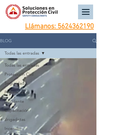
Llámanos:
5624362190
BLOG
Todas las entradas
Todas las entradas
Protección Civil
Seguridad
Prevención
Accidente
Capacitación
Brigadistas
Incendio